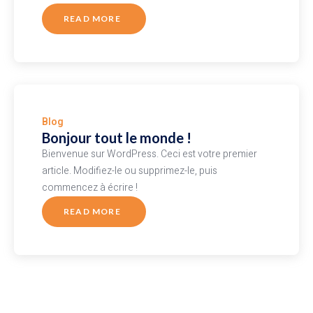
READ MORE
ABOUT
BONJOUR
TOUT
LE
MONDE !
Blog
Bonjour tout le monde !
Bienvenue sur WordPress. Ceci est votre premier
article. Modifiez-le ou supprimez-le, puis
commencez à écrire !
READ MORE
ABOUT
BONJOUR
TOUT
LE
MONDE !