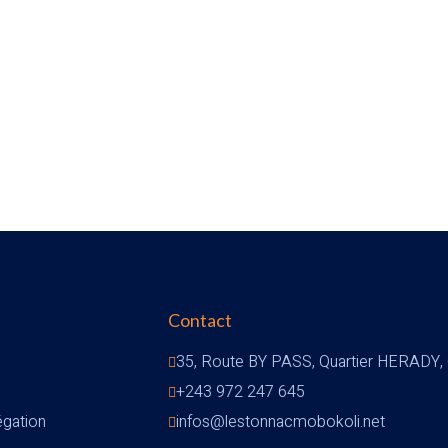
Contact
35, Route BY PASS, Quartier HERAD
+243 972 247 645
égation
infos@lestonnacmobokoli.net